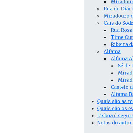
Miradour
Rua do Diári
Miradouro d
Cais do Sod
Rua Rosa 
Time Out
Ribeira 
Alfama
Alfama A
Sé de 
Mirad
Mirado
Castelo d
Alfama B
Quais são as m
Quais são os e
Lisboa é segur
Notas do autor