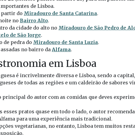
importantes de Lisboa.
a partir do
Miradouro de Santa Catarina
.
noite no
Bairro Alto
.
tro da cidade do alto no
Miradouro de São Pedro de Al
elo de São Jorge
.
co de pedra do
Miradouro de Santa Luzia
.
assadas no bairro da
Alfama
.
stronomia em Lisboa
uesa é incrivelmente diversa e Lisboa, sendo a capital
ueses de todas as regiões e um caldeirão de sabores vi
ão principal do autor com as comidas que deves experim
esses pratos quase em todo o lado, o autor recomenda 
 Alfama para uma experiência mais tradicional.
opções vegetarianas, no entanto, Lisboa tem muitos rest
isposição.