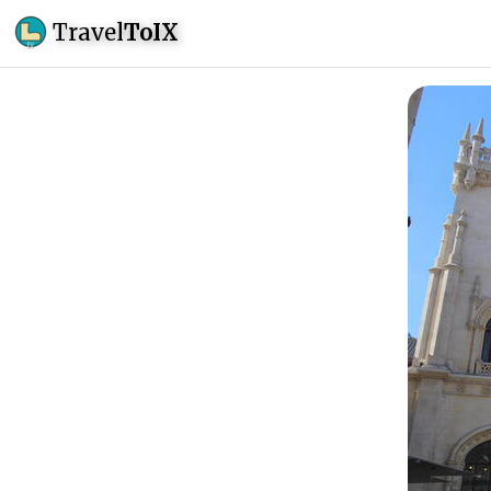
Travel
ToIX