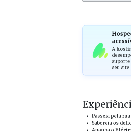
Hosped
acessí
A
hosti
desempe
suporte 
seu site
Experiênci
Passeia pela ru
Saboreia os deli
Apanha o
Eléctr