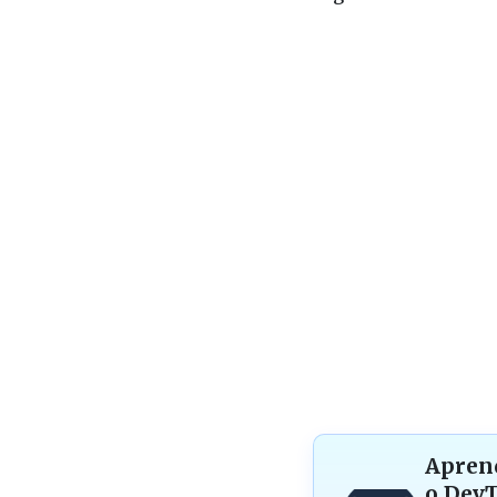
Apren
o Dev