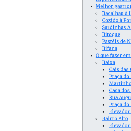
Melhor gastro
Bacalhau à 
Cozido à Po
Sardinhas A
Bitoque
Pastéis de N
Bifana
O que fazer em
Baixa
Cais das
Praça do
Martinho
Casa dos
Rua Augu
Praça do
Elevador 
Bairro Alto
Elevador 