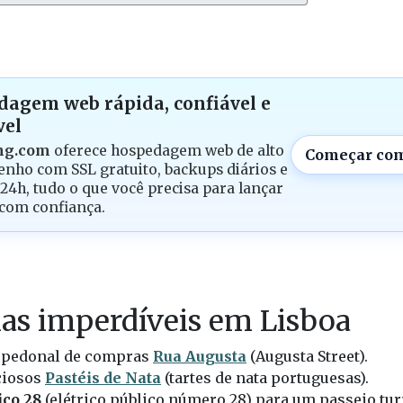
agem web rápida, confiável e
vel
ng.com
oferece hospedagem web de alto
Começar com
nho com SSL gratuito, backups diários e
24h, tudo o que você precisa para lançar
 com confiança.
as imperdíveis em Lisboa
a pedonal de compras
Rua Augusta
(Augusta Street).
ciosos
Pastéis de Nata
(tartes de nata portuguesas).
ico 28
(elétrico público número 28) para um passeio tur