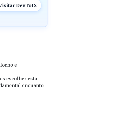
Visitar DevToIX
 forno e
es escolher esta
undamental enquanto