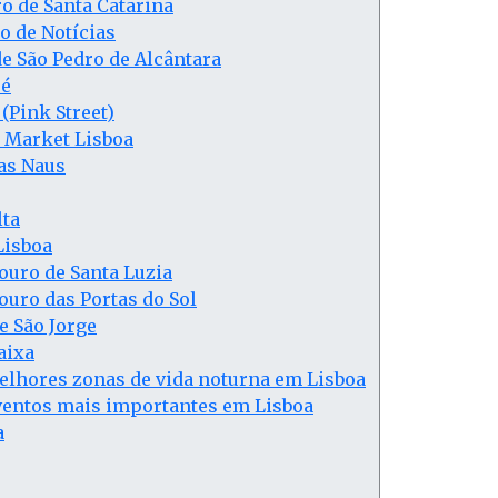
o de Santa Catarina
o de Notícias
e São Pedro de Alcântara
ré
(Pink Street)
 Market Lisboa
das Naus
lta
Lisboa
ouro de Santa Luzia
uro das Portas do Sol
e São Jorge
aixa
elhores zonas de vida noturna em Lisboa
ventos mais importantes em Lisboa
a