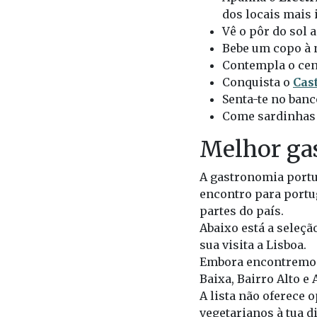
dos locais mais 
Vê o pôr do sol 
Bebe um copo à 
Contempla o cen
Conquista o
Cast
Senta-te no ban
Come sardinhas 
Melhor ga
A gastronomia portug
encontro para portug
partes do país.
Abaixo está a seleç
sua visita a Lisboa.
Embora encontremos 
Baixa, Bairro Alto e
A lista não oferece 
vegetarianos à tua d